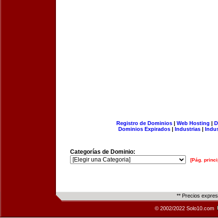
Registro de Dominios
|
Web Hosting
|
D
Dominios Expirados
|
Industrias
|
Indu
Categorías de Dominio:
[Pág. princi
** Precios expre
© 2002/2022 Solo10.com