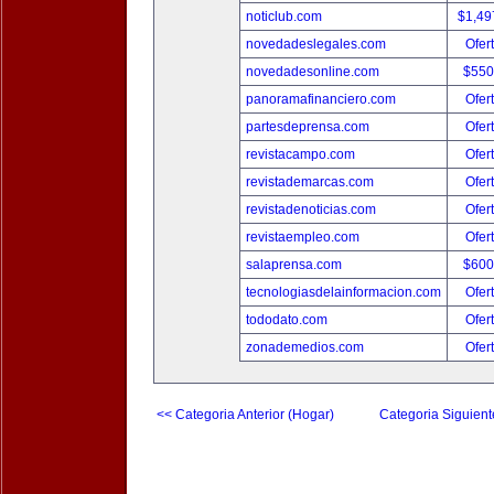
noticlub.com
$1,49
novedadeslegales.com
Ofer
novedadesonline.com
$550
panoramafinanciero.com
Ofer
partesdeprensa.com
Ofer
revistacampo.com
Ofer
revistademarcas.com
Ofer
revistadenoticias.com
Ofer
revistaempleo.com
Ofer
salaprensa.com
$600
tecnologiasdelainformacion.com
Ofer
tododato.com
Ofer
zonademedios.com
Ofer
<< Categoria Anterior (Hogar)
Categoria Siguient