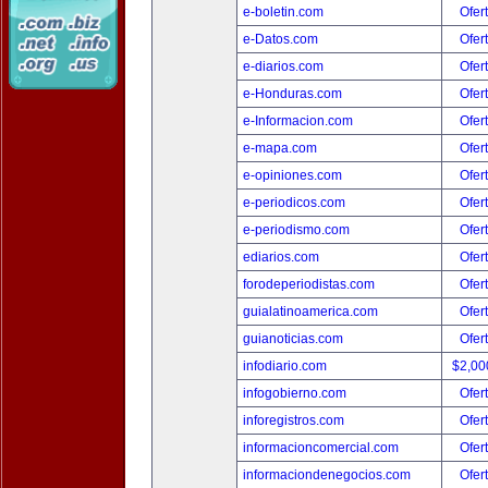
e-boletin.com
Ofer
e-Datos.com
Ofer
e-diarios.com
Ofer
e-Honduras.com
Ofer
e-Informacion.com
Ofer
e-mapa.com
Ofer
e-opiniones.com
Ofer
e-periodicos.com
Ofer
e-periodismo.com
Ofer
ediarios.com
Ofer
forodeperiodistas.com
Ofer
guialatinoamerica.com
Ofer
guianoticias.com
Ofer
infodiario.com
$2,00
infogobierno.com
Ofer
inforegistros.com
Ofer
informacioncomercial.com
Ofer
informaciondenegocios.com
Ofer