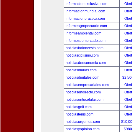
informacionexclusiva.com
Ofer
informacionmundial.com
Ofer
informacionpractica.com
Ofer
informeagropecuario.com
Ofer
informeambiental.com
Ofer
informesdemercado.com
Ofer
noticiasbaloncesto.com
Ofer
noticiasciclismo.com
Ofer
noticiasdeeconomia.com
Ofer
noticiasdiarias.com
Ofer
noticiasdigitales.com
$2,50
noticiasempresariales.com
Ofer
noticiasendirecto.com
Ofer
noticiasentucelular.com
Ofer
noticiasgolf.com
Ofer
noticiastenis.com
Ofer
noticiasurgentes.com
$10,0
noticiasyopinion.com
$980