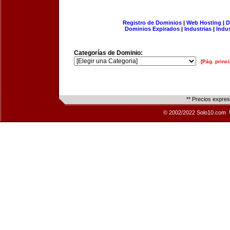
Registro de Dominios
|
Web Hosting
|
D
Dominios Expirados
|
Industrias
|
Indu
Categorías de Dominio:
[Pág. princi
** Precios expre
© 2002/2022 Solo10.com