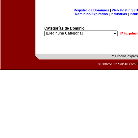
Registro de Dominios
|
Web Hosting
|
D
Dominios Expirados
|
Industrias
|
Indu
Categorías de Dominio:
[Pág. princi
** Precios expre
© 2002/2022 Solo10.com