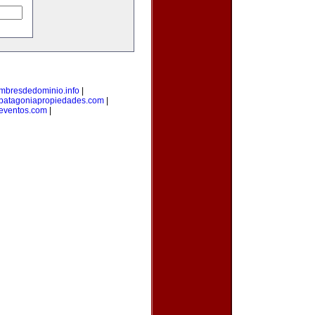
mbresdedominio.info
|
patagoniapropiedades.com
|
eventos.com
|