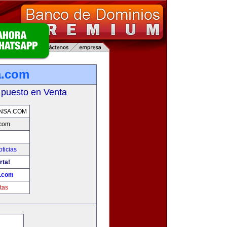
a.com
 puesto en Venta
NSA.COM
.com
oticias
rta!
a.com
tas