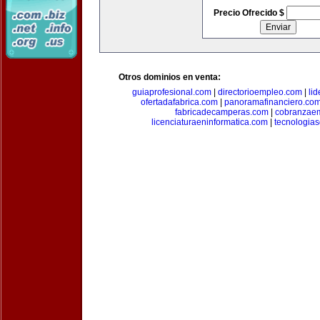
Precio Ofrecido $
Otros dominios en venta:
guiaprofesional.com
|
directorioempleo.com
|
li
ofertadafabrica.com
|
panoramafinanciero.co
fabricadecamperas.com
|
cobranzaem
licenciaturaeninformatica.com
|
tecnologia