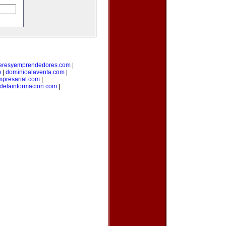
deresyemprendedores.com
|
m
|
dominioalaventa.com
|
presarial.com
|
sdelainformacion.com
|