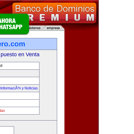
ero.com
 puesto en Venta
OM
,
InformaciÃ³n y Noticias
tas