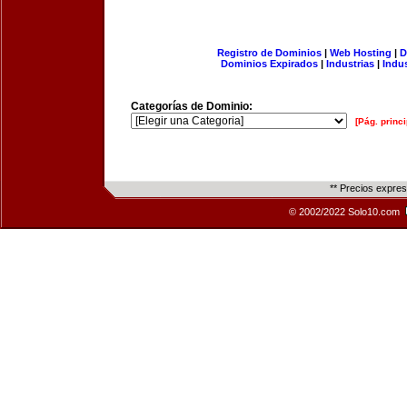
Registro de Dominios
|
Web Hosting
|
D
Dominios Expirados
|
Industrias
|
Indu
Categorías de Dominio:
[Pág. princi
** Precios expre
© 2002/2022 Solo10.com