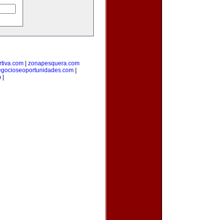
tiva.com
|
zonapesquera.com
egocioseoportunidades.com
|
m
|