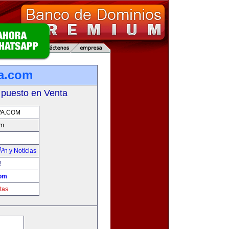
a.com
 puesto en Venta
VA.COM
om
Ã³n y Noticias
!
com
tas