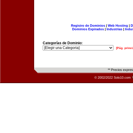
Registro de Dominios
|
Web Hosting
|
D
Dominios Expirados
|
Industrias
|
Indu
Categorías de Dominio:
[Pág. princi
** Precios expre
© 2002/2022 Solo10.com