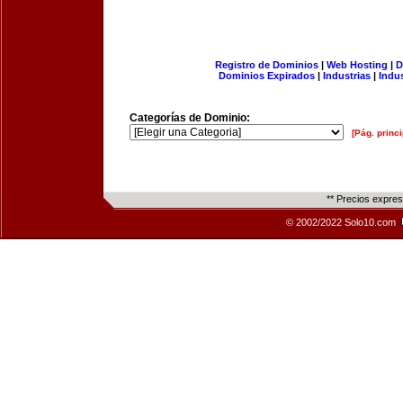
Registro de Dominios
|
Web Hosting
|
D
Dominios Expirados
|
Industrias
|
Indu
Categorías de Dominio:
[Pág. princi
** Precios expre
© 2002/2022 Solo10.com