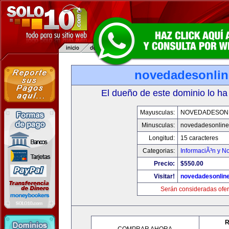
novedadesonli
El dueño de este dominio lo ha
Mayusculas:
NOVEDADESON
Minusculas:
novedadesonlin
Longitud:
15 caracteres
Categorias:
InformaciÃ³n y No
Precio:
$550.00
Visitar!
novedadesonlin
Serán consideradas ofer
R