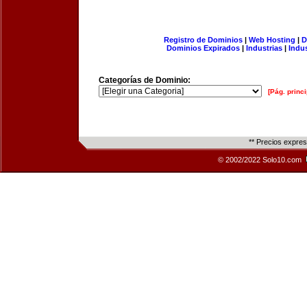
Registro de Dominios
|
Web Hosting
|
D
Dominios Expirados
|
Industrias
|
Indu
Categorías de Dominio:
[Pág. princi
** Precios expre
© 2002/2022 Solo10.com