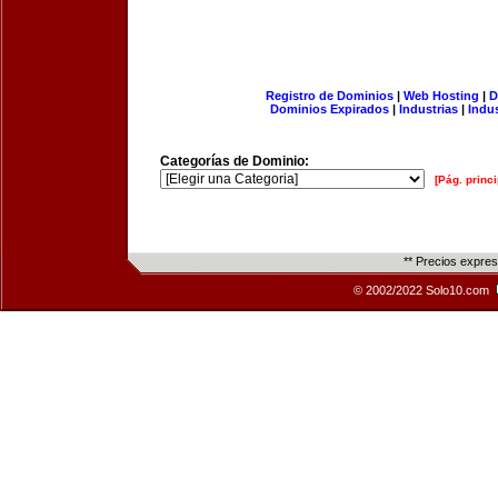
Registro de Dominios
|
Web Hosting
|
D
Dominios Expirados
|
Industrias
|
Indu
Categorías de Dominio:
[Pág. princi
** Precios expre
© 2002/2022 Solo10.com