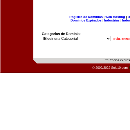
Registro de Dominios
|
Web Hosting
|
D
Dominios Expirados
|
Industrias
|
Indu
Categorías de Dominio:
[Pág. princi
** Precios expre
© 2002/2022 Solo10.com