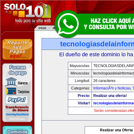
tecnologiasdelainfo
El dueño de este dominio lo ha
Mayusculas:
TECNOLOGIASDELAIN
Minusculas:
tecnologiasdelainformac
Longitud:
26 caracteres
Categorias:
InformaciÃ³n y Noticias
,
Precio:
Realizar una oferta!
Visitar!
tecnologiasdelainforma
Serán consideradas ofer
Realizar una Oferta