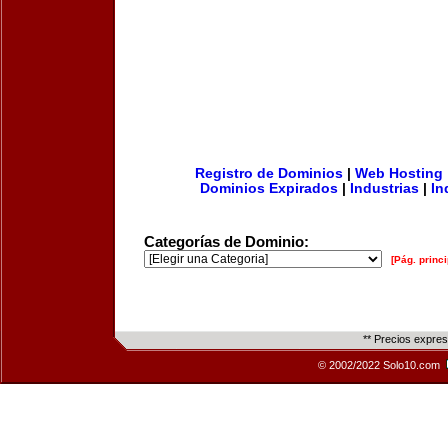
Registro de Dominios
|
Web Hosting
Dominios Expirados
|
Industrias
|
In
Categorías de Dominio:
[Pág. princi
** Precios expre
© 2002/2022 Solo10.com