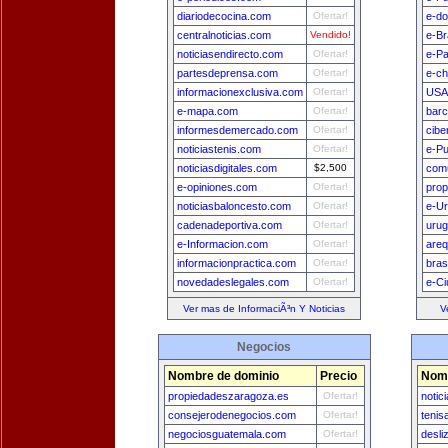
diariodecocina.com
Ofertar!
e-do
centralnoticias.com
Vendido!
e-Br
noticiasendirecto.com
Ofertar!
e-Pa
partesdeprensa.com
Ofertar!
e-ch
informacionexclusiva.com
Ofertar!
USA
e-mapa.com
Ofertar!
bar
informesdemercado.com
Ofertar!
cibe
noticiastenis.com
Ofertar!
e-Pu
noticiasdigitales.com
$2,500
comu
e-opiniones.com
Ofertar!
prop
noticiasbaloncesto.com
Ofertar!
e-U
cadenadeportiva.com
Ofertar!
uru
e-Informacion.com
Ofertar!
areq
informacionpractica.com
Ofertar!
bras
novedadeslegales.com
Ofertar!
e-Ci
Ver mas de InformaciÃ³n Y Noticias
V
Negocios
Nombre de dominio
Precio
Nomb
propiedadeszaragoza.es
Ofertar!
notic
consejerodenegocios.com
Ofertar!
tenis
negociosguatemala.com
Ofertar!
desli