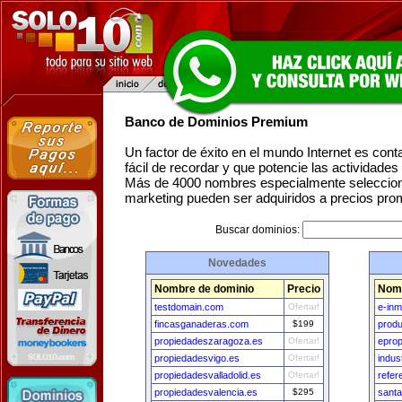
Banco de Dominios Premium
Un factor de éxito en el mundo Internet es con
fácil de recordar y que potencie las actividade
Más de 4000 nombres especialmente seleccion
marketing pueden ser adquiridos a precios pro
Buscar dominios:
Novedades
Nombre de dominio
Precio
Nomb
testdomain.com
Ofertar!
e-in
fincasganaderas.com
$199
produ
propiedadeszaragoza.es
Ofertar!
epro
propiedadesvigo.es
Ofertar!
indus
propiedadesvalladolid.es
Ofertar!
refer
propiedadesvalencia.es
$295
sant