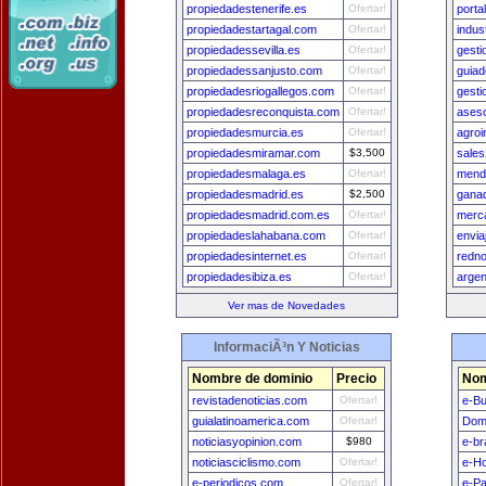
propiedadestenerife.es
Ofertar!
porta
propiedadestartagal.com
Ofertar!
indus
propiedadessevilla.es
Ofertar!
gest
propiedadessanjusto.com
Ofertar!
guiad
propiedadesriogallegos.com
Ofertar!
gesti
propiedadesreconquista.com
Ofertar!
ases
propiedadesmurcia.es
Ofertar!
agro
propiedadesmiramar.com
$3,500
sale
propiedadesmalaga.es
Ofertar!
mend
propiedadesmadrid.es
$2,500
ganad
propiedadesmadrid.com.es
Ofertar!
merc
propiedadeslahabana.com
Ofertar!
envia
propiedadesinternet.es
Ofertar!
redno
propiedadesibiza.es
Ofertar!
argen
Ver mas de Novedades
InformaciÃ³n Y Noticias
Nombre de dominio
Precio
Nom
revistadenoticias.com
Ofertar!
e-B
guialatinoamerica.com
Ofertar!
Dom
noticiasyopinion.com
$980
e-br
noticiasciclismo.com
Ofertar!
e-H
e-periodicos.com
Ofertar!
e-P