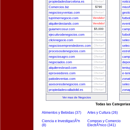
propiedadesbarcelona.es
Ofertar!
notic
Comercios.biz
$790
missf
negociosyventas.com
Ofertar!
gest
tuprimernegocio.com
Vendido!
futbo
alquilerdestands.com
Vendido!
even
guiamercosur.com
$5,000
camp
ejecutivodenegocios.com
Ofertar!
futbo
clicknegocio.com
Ofertar!
sele
negociosemprendedores.com
Ofertar!
sele
procesosdenegocios.com
Ofertar!
estre
negociosagro.com
Ofertar!
camp
negociados.com
Ofertar!
depo
alquileresbrasil.com
Ofertar!
tenis
eproveedores.com
Ofertar!
e-ten
patiodeventas.com
Ofertar!
zona
asesoresdenegocios.com
Ofertar!
selec
propiedadesvalladolid.es
Ofertar!
zona
Ver mas de Negocios
Todas las Categoria
Alimentos y Bebidas (37)
Artes y Cultura (26)
Ciencia e InvestigaciÃ³n
Compras y Comercio
(8)
ElectrÃ³nico (341)