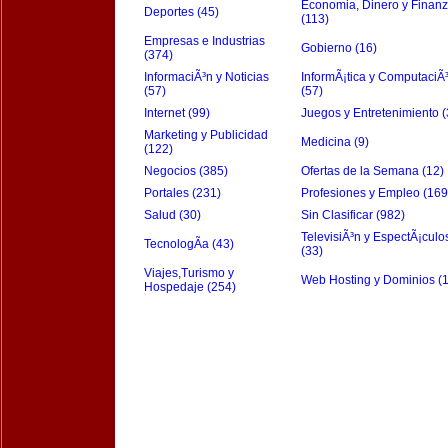
Economia, Dinero y Finan
Deportes (45)
(113)
Empresas e Industrias
Gobierno (16)
(374)
InformaciÃ³n y Noticias
InformÃ¡tica y ComputaciÃ
(57)
(57)
Internet (99)
Juegos y Entretenimiento (
Marketing y Publicidad
Medicina (9)
(122)
Negocios (385)
Ofertas de la Semana (12)
Portales (231)
Profesiones y Empleo (169
Salud (30)
Sin Clasificar (982)
TelevisiÃ³n y EspectÃ¡culo
TecnologÃ­a (43)
(33)
Viajes,Turismo y
Web Hosting y Dominios (
Hospedaje (254)