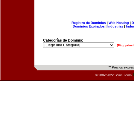
Registro de Dominios
|
Web Hosting
|
D
Dominios Expirados
|
Industrias
|
Indu
Categorías de Dominio:
[Pág. princi
** Precios expre
© 2002/2022 Solo10.com