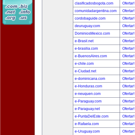
clasificadosbogota.com
Ofertar
comunidadargentina.com
Ofertar
cordobaguide.com
Ofertar
deuruguay.com
Ofertar
DominiosMexico.com
Ofertar
e-Brasil.net
Ofertar
e-brasilia.com
Ofertar
e-BuenosAires.com
Ofertar
e-chile.com
Ofertar
e-Ciudad.net
Ofertar
e-dominicana.com
Ofertar
e-Honduras.com
Ofertar
e-neuquen.com
Ofertar
e-Paraguay.com
Ofertar
e-Paraguay.net
Ofertar
e-PuntaDelEste.com
Ofertar
e-Rafaela.com
Ofertar
e-Uruguay.com
Ofertar