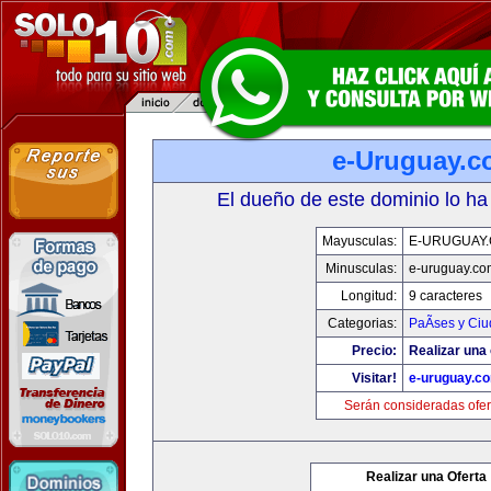
e-Uruguay.
El dueño de este dominio lo ha
Mayusculas:
E-URUGUAY
Minusculas:
e-uruguay.co
Longitud:
9 caracteres
Categorias:
PaÃ­ses y Ci
Precio:
Realizar una 
Visitar!
e-uruguay.c
Serán consideradas ofer
Realizar una Oferta