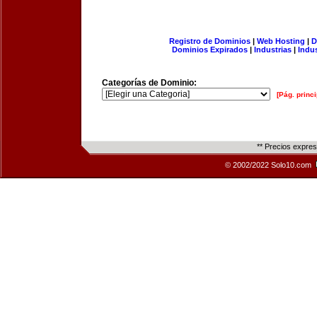
Registro de Dominios
|
Web Hosting
|
D
Dominios Expirados
|
Industrias
|
Indu
Categorías de Dominio:
[Pág. princi
** Precios expre
© 2002/2022 Solo10.com