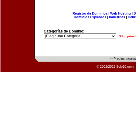
Registro de Dominios
|
Web Hosting
|
D
Dominios Expirados
|
Industrias
|
Indu
Categorías de Dominio:
[Pág. princi
** Precios expre
© 2002/2022 Solo10.com