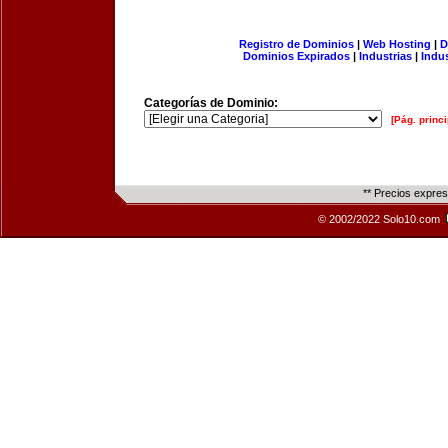
Registro de Dominios
|
Web Hosting
|
D
Dominios Expirados
|
Industrias
|
Indu
Categorías de Dominio:
[Pág. princi
** Precios expre
© 2002/2022 Solo10.com