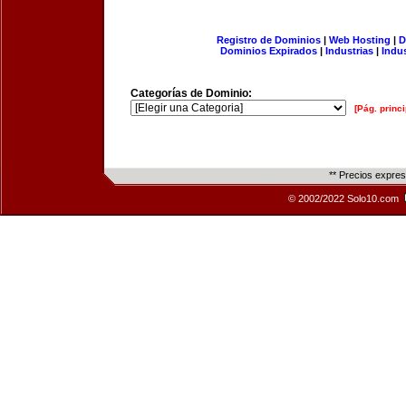
Registro de Dominios
|
Web Hosting
|
D
Dominios Expirados
|
Industrias
|
Indu
Categorías de Dominio:
[Pág. princi
** Precios expre
© 2002/2022 Solo10.com