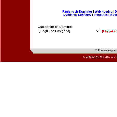
Registro de Dominios
|
Web Hosting
|
D
Dominios Expirados
|
Industrias
|
Indu
Categorías de Dominio:
[Pág. princi
** Precios expre
© 2002/2022 Solo10.com