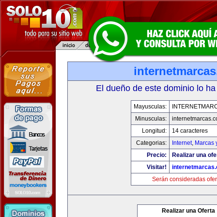
internetmarca
El dueño de este dominio lo ha
Mayusculas:
INTERNETMAR
Minusculas:
internetmarcas.
Longitud:
14 caracteres
Categorias:
Internet
,
Marcas 
Precio:
Realizar una ofe
Visitar!
internetmarcas
Serán consideradas ofer
Realizar una Oferta