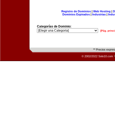
Registro de Dominios
|
Web Hosting
|
D
Dominios Expirados
|
Industrias
|
Indu
Categorías de Dominio:
[Pág. princi
** Precios expre
© 2002/2022 Solo10.com