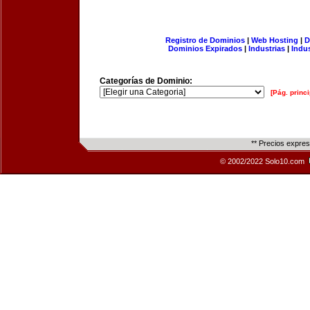
Registro de Dominios
|
Web Hosting
|
D
Dominios Expirados
|
Industrias
|
Indu
Categorías de Dominio:
[Pág. princi
** Precios expre
© 2002/2022 Solo10.com