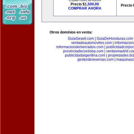
COMPRAR AHORA
Precio $
1,500.00
Precio 
COMPRAR AHORA
Otros dominios en venta:
GuiaGesell.com
|
GuiaDeHonduras.com
ventadeautomoviles.com
|
informacio
informaciondemercados.com
|
publicidadcorpor
provinciadecordoba.com
|
ventasmadrid.c
publicidadargentina.com
|
propiedades.bi
gestordereservas.com
|
maquinasd