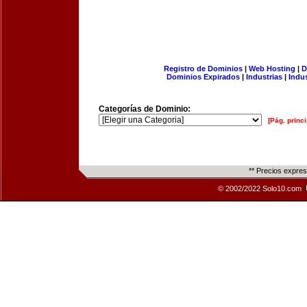
Registro de Dominios
|
Web Hosting
|
D
Dominios Expirados
|
Industrias
|
Indu
Categorías de Dominio:
[Pág. princi
** Precios expre
© 2002/2022 Solo10.com