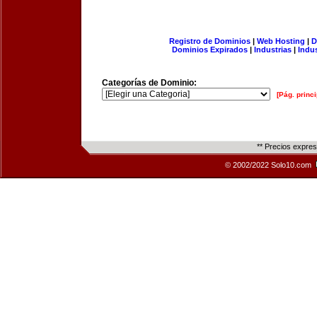
Registro de Dominios
|
Web Hosting
|
D
Dominios Expirados
|
Industrias
|
Indu
Categorías de Dominio:
[Pág. princi
** Precios expre
© 2002/2022 Solo10.com