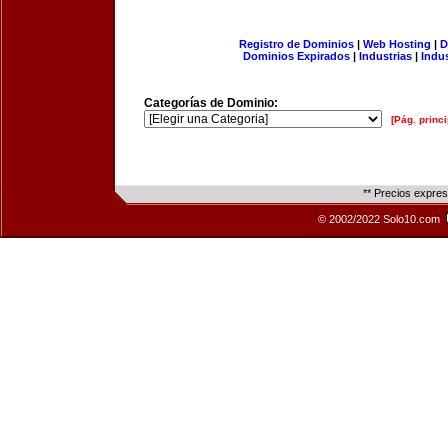
Registro de Dominios
|
Web Hosting
|
D
Dominios Expirados
|
Industrias
|
Indu
Categorías de Dominio:
[Pág. princi
** Precios expre
© 2002/2022 Solo10.com