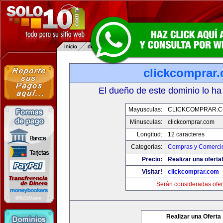
clickcomprar
El dueño de este dominio lo ha
Mayusculas:
CLICKCOMPRAR.
Minusculas:
clickcomprar.com
Longitud:
12 caracteres
Categorias:
Compras y Comercio
Precio:
Realizar una oferta
Visitar!
clickcomprar.com
Serán consideradas ofer
Realizar una Oferta