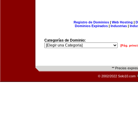
Registro de Dominios
|
Web Hosting
|
D
Dominios Expirados
|
Industrias
|
Indu
Categorías de Dominio:
[Pág. princi
** Precios expre
© 2002/2022 Solo10.com