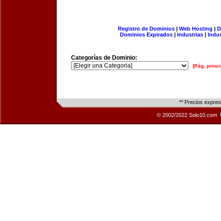
Registro de Dominios
|
Web Hosting
|
D
Dominios Expirados
|
Industrias
|
Indu
Categorías de Dominio:
[Pág. princi
** Precios expre
© 2002/2022 Solo10.com