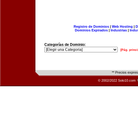
Registro de Dominios
|
Web Hosting
|
D
Dominios Expirados
|
Industrias
|
Indu
Categorías de Dominio:
[Pág. princi
** Precios expre
© 2002/2022 Solo10.com