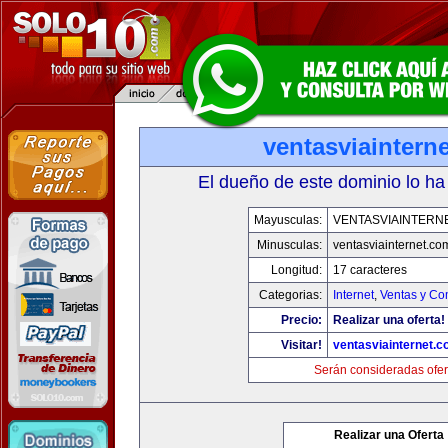
ventasviaintern
El dueño de este dominio lo ha
Mayusculas:
VENTASVIAINTERN
Minusculas:
ventasviainternet.co
Longitud:
17 caracteres
Categorias:
Internet
,
Ventas y Co
Precio:
Realizar una oferta!
Visitar!
ventasviainternet.
Serán consideradas ofer
Realizar una Oferta