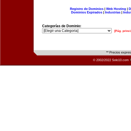
Registro de Dominios
|
Web Hosting
|
D
Dominios Expirados
|
Industrias
|
Indu
Categorías de Dominio:
[Pág. princi
** Precios expre
© 2002/2022 Solo10.com