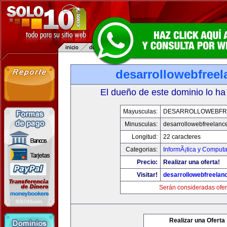
desarrollowebfree
El dueño de este dominio lo ha
Mayusculas:
DESARROLLOWEBFR
Minusculas:
desarrollowebfreelanc
Longitud:
22 caracteres
Categorias:
InformÃ¡tica y Computa
Precio:
Realizar una oferta!
Visitar!
desarrollowebfreelan
Serán consideradas ofer
Realizar una Oferta