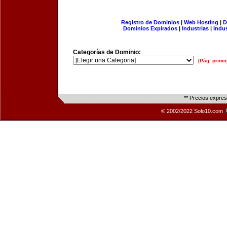
Registro de Dominios
|
Web Hosting
|
D
Dominios Expirados
|
Industrias
|
Indu
Categorías de Dominio:
[Pág. princi
** Precios expre
© 2002/2022 Solo10.com