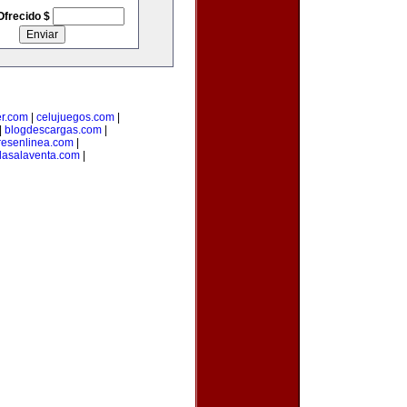
Ofrecido $
er.com
|
celujuegos.com
|
|
blogdescargas.com
|
esenlinea.com
|
dasalaventa.com
|