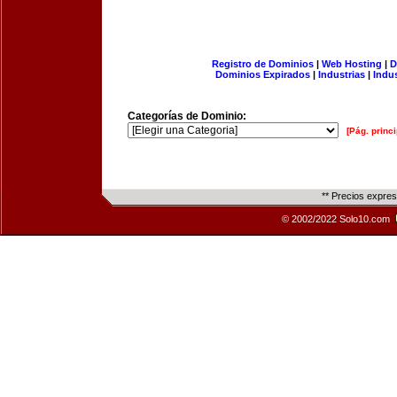
Registro de Dominios
|
Web Hosting
|
D
Dominios Expirados
|
Industrias
|
Indu
Categorías de Dominio:
[Pág. princi
** Precios expre
© 2002/2022 Solo10.com