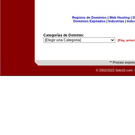
Registro de Dominios
|
Web Hosting
|
D
Dominios Expirados
|
Industrias
|
Indu
Categorías de Dominio:
[Pág. princi
** Precios expre
© 2002/2022 Solo10.com