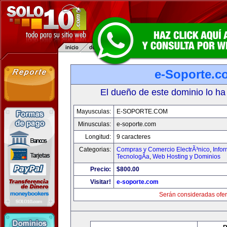
e-Soporte.c
El dueño de este dominio lo ha
Mayusculas:
E-SOPORTE.COM
Minusculas:
e-soporte.com
Longitud:
9 caracteres
Categorias:
Compras y Comercio ElectrÃ³nico
,
Info
TecnologÃ­a
,
Web Hosting y Dominios
Precio:
$800.00
Visitar!
e-soporte.com
Serán consideradas ofer