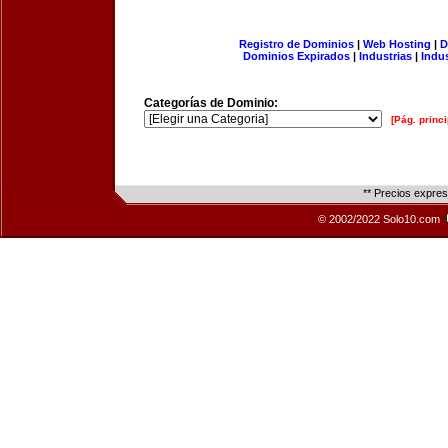
Registro de Dominios
|
Web Hosting
|
D
Dominios Expirados
|
Industrias
|
Indu
Categorías de Dominio:
[Pág. princi
** Precios expre
© 2002/2022 Solo10.com