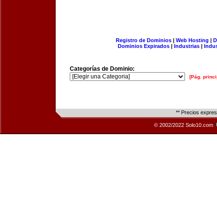
Registro de Dominios
|
Web Hosting
|
D
Dominios Expirados
|
Industrias
|
Indu
Categorías de Dominio:
[Pág. princi
** Precios expre
© 2002/2022 Solo10.com