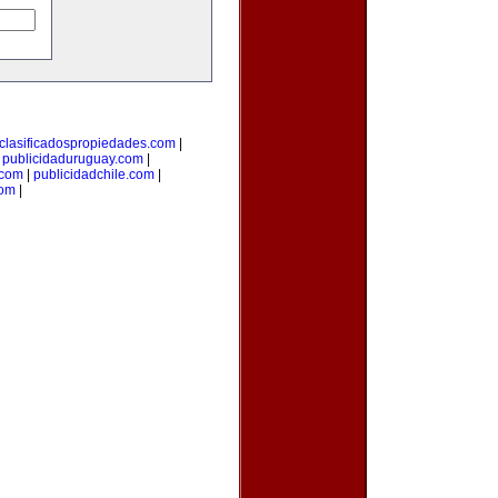
clasificadospropiedades.com
|
|
publicidaduruguay.com
|
.com
|
publicidadchile.com
|
com
|