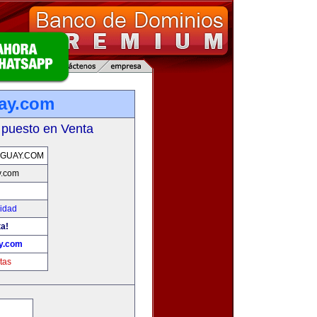
ay.com
 puesto en Venta
GUAY.COM
y.com
cidad
ta!
ay.com
tas