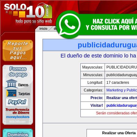
publicidadurugu
El dueño de este dominio lo ha
Mayusculas:
PUBLICIDADURU
Minusculas:
publicidadurugua
Longitud:
17 caracteres
Categorias:
Marketing y Publi
Precio:
Realizar una ofer
Visitar!
publicidadurugu
Serán consideradas ofer
Realizar una Oferta