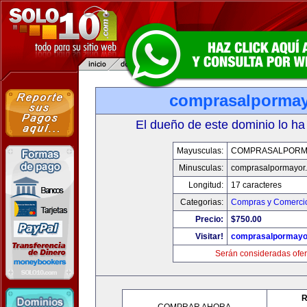
comprasalporma
El dueño de este dominio lo ha
Mayusculas:
COMPRASALPORM
Minusculas:
comprasalpormayor
Longitud:
17 caracteres
Categorias:
Compras y Comercio
Precio:
$750.00
Visitar!
comprasalpormayo
Serán consideradas ofer
R