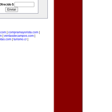
Ofrecido $
.com
|
compramayorista.com
|
om
|
ventasdecampos.com
|
ntas.com
|
turismo.cr
|