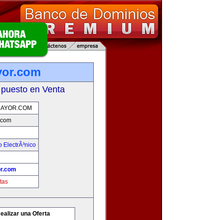
yor.com
 puesto en Venta
AYOR.COM
.com
 ElectrÃ³nico
r.com
tas
ealizar una Oferta