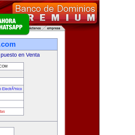
.com
 puesto en Venta
COM
 ElectrÃ³nico
!
tas