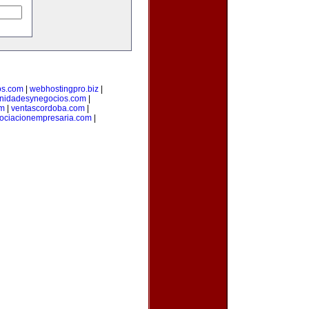
os.com
|
webhostingpro.biz
|
unidadesynegocios.com
|
om
|
ventascordoba.com
|
ociacionempresaria.com
|