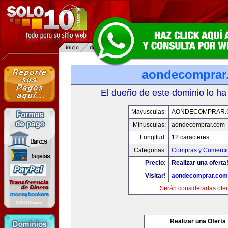
aondecomprar
El dueño de este dominio lo ha
Mayusculas:
AONDECOMPRAR.
Minusculas:
aondecomprar.com
Longitud:
12 caracteres
Categorias:
Compras y Comercio
Precio:
Realizar una oferta
Visitar!
aondecomprar.com
Serán consideradas ofer
Realizar una Oferta