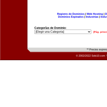
Registro de Dominios
|
Web Hosting
|
D
Dominios Expirados
|
Industrias
|
Indu
Categorías de Dominio:
[Pág. princi
** Precios expre
© 2002/2022 Solo10.com