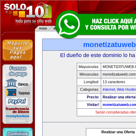
monetizatuwe
El dueño de este dominio lo ha
Mayusculas:
MONETIZATUWEB
Minusculas:
monetizatuweb.com
Longitud:
13 caracteres
Categorias:
Internet
,
Web Hostin
Precio:
Realizar una oferta
Visitar!
monetizatuweb.co
Serán consideradas ofer
Realizar una Oferta