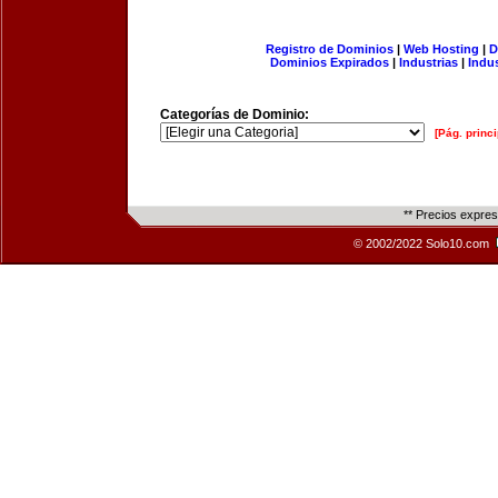
Registro de Dominios
|
Web Hosting
|
D
Dominios Expirados
|
Industrias
|
Indu
Categorías de Dominio:
[Pág. princi
** Precios expre
© 2002/2022 Solo10.com