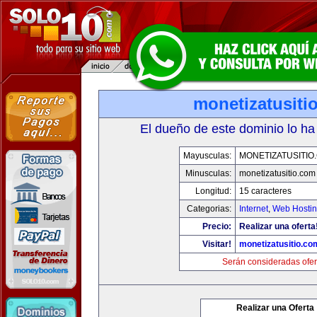
monetizatusiti
El dueño de este dominio lo ha
Mayusculas:
MONETIZATUSITIO
Minusculas:
monetizatusitio.com
Longitud:
15 caracteres
Categorias:
Internet
,
Web Hostin
Precio:
Realizar una oferta
Visitar!
monetizatusitio.co
Serán consideradas ofer
Realizar una Oferta