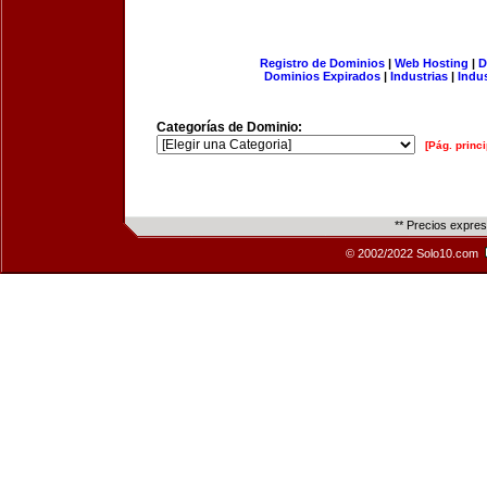
Registro de Dominios
|
Web Hosting
|
D
Dominios Expirados
|
Industrias
|
Indu
Categorías de Dominio:
[Pág. princi
** Precios expre
© 2002/2022 Solo10.com