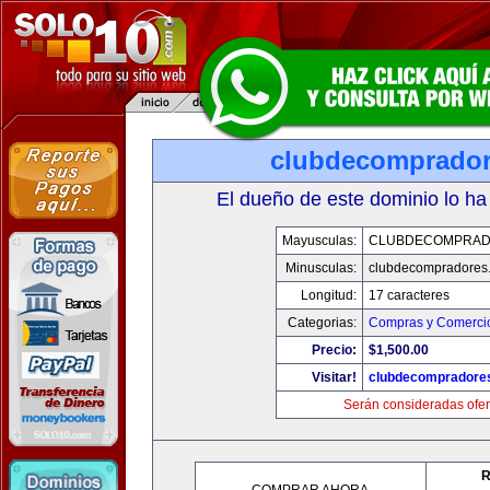
clubdecomprado
El dueño de este dominio lo ha
Mayusculas:
CLUBDECOMPRAD
Minusculas:
clubdecompradores
Longitud:
17 caracteres
Categorias:
Compras y Comercio
Precio:
$1,500.00
Visitar!
clubdecompradore
Serán consideradas ofer
R