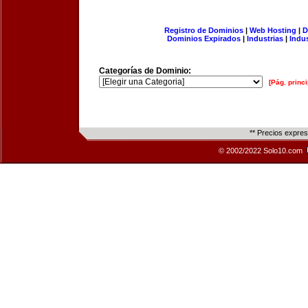
Registro de Dominios
|
Web Hosting
|
D
Dominios Expirados
|
Industrias
|
Indu
Categorías de Dominio:
[Pág. princi
** Precios expre
© 2002/2022 Solo10.com